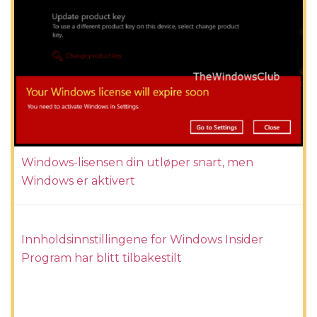
Windows-lisensen din utløper snart, men
Windows er aktivert
Innholdsinnstillingene for Windows Insider
Program har blitt tilbakestilt