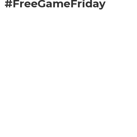
#FreeGameFriday