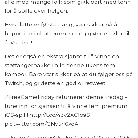
alle med mange folk som gikk bort med tonn
for å spille over helgen.
Hvis dette er første gang, vær sikker på å
hoppe inn i chatterommet og gjør deg klar til
å løse inn!
Det er også en ekstra sjanse til å vinne en
støtfangerpakke i alle denne ukens fem
kamper. Bare vær sikker på at du følger oss på
Twitch, og gi dette en god ol retweet:
#FreeGameFriday returnerer denne fredag ​​-
tune inn for sjansen til å vinne fem premium
iOS-spill! http://t.co/43v2XC1baS
pic.twitter.com/GNv5rl6xo4
- PocketGamer (@PocketGamer) 27. mai 2015