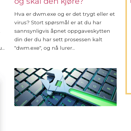
og skal den kjøre?
Hva er dwm.exe og er det trygt eller et
virus? Stort spørsmål er at du har
t
sannsynligvis åpnet oppgaveskytten
din der du har sett prosessen kalt
..
"dwm.exe", og nå lurer...