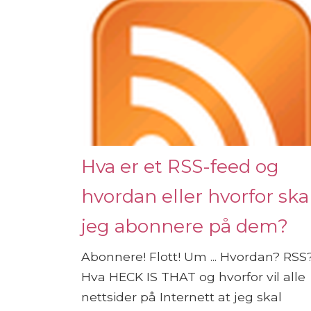
Hva er et RSS-feed og
hvordan eller hvorfor ska
jeg abonnere på dem?
Abonnere! Flott! Um ... Hvordan? RSS
Hva HECK IS THAT og hvorfor vil alle
nettsider på Internett at jeg skal