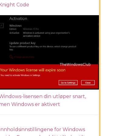
Knight Code
Windows-lisensen din utløper snart,
men Windows er aktivert
Innholdsinnstillingene for Windows