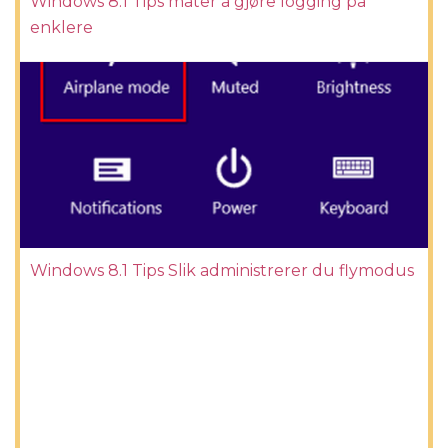
Windows 8.1 Tips måter å gjøre logging på
enklere
Windows 8.1 Tips Slik administrerer du flymodus