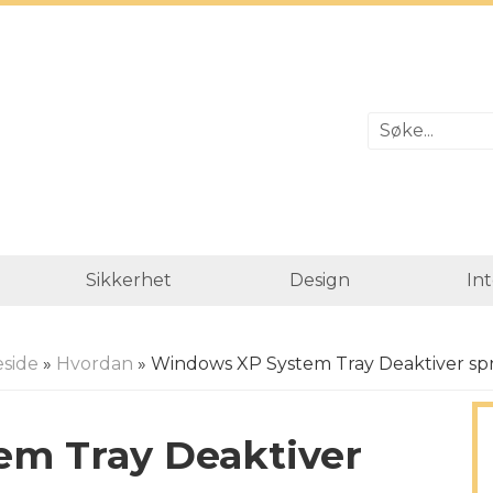
Sikkerhet
Design
In
side
»
Hvordan
» Windows XP System Tray Deaktiver spr
m Tray Deaktiver