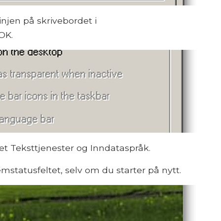
injen på skrivebordet i
 OK.
uet Teksttjenester og Inndataspråk.
temstatusfeltet, selv om du starter på nytt.