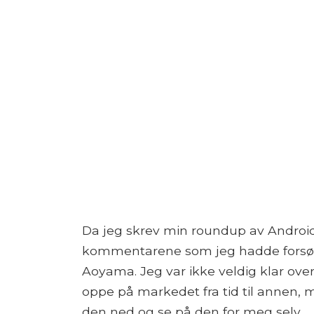
Da jeg skrev min roundup av Android T
kommentarene som jeg hadde forsømt
Aoyama. Jeg var ikke veldig klar ove
oppe på markedet fra tid til annen, me
den ned og se på den for meg selv.