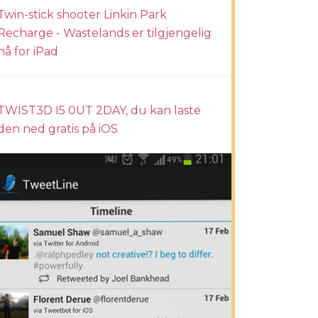
Twin-stick shooter Linkin Park
Recharge - Wastelands er tilgjengelig
nå for iPad
TWIST3D I5 0UT 2DAY, du kan laste
den ned gratis på iOS