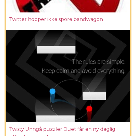
Twitter hopper ikke spore bandwagon
Twisty Unngå puzzler Duet får en ny daglig