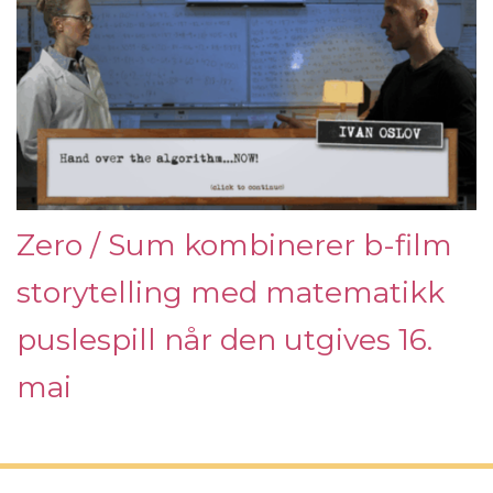
Zero / Sum kombinerer b-film
storytelling med matematikk
puslespill når den utgives 16.
mai