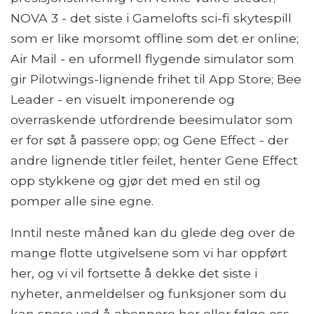
NOVA 3 - det siste i Gamelofts sci-fi skytespill
som er like morsomt offline som det er online;
Air Mail - en uformell flygende simulator som
gir Pilotwings-lignende frihet til App Store; Bee
Leader - en visuelt imponerende og
overraskende utfordrende beesimulator som
er for søt å passere opp; og Gene Effect - der
andre lignende titler feilet, henter Gene Effect
opp stykkene og gjør det med en stil og
pomper alle sine egne.
Inntil neste måned kan du glede deg over de
mange flotte utgivelsene som vi har oppført
her, og vi vil fortsette å dekke det siste i
nyheter, anmeldelser og funksjoner som du
kan spore ved å abonnere her eller følge oss