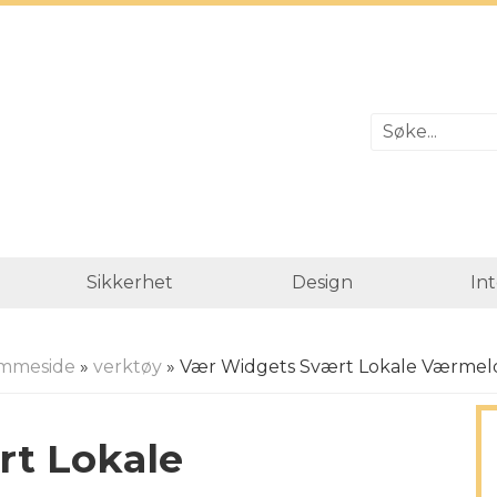
Sikkerhet
Design
In
mmeside
»
verktøy
» Vær Widgets Svært Lokale Værmel
t Lokale