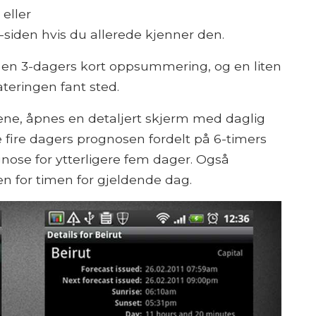
eller
o-siden hvis du allerede kjenner den.
d en 3-dagers kort oppsummering, og en liten
teringen fant sted.
ene, åpnes en detaljert skjerm med daglig
fire dagers prognosen fordelt på 6-timers
gnose for ytterligere fem dager. Også
men for timen for gjeldende dag.