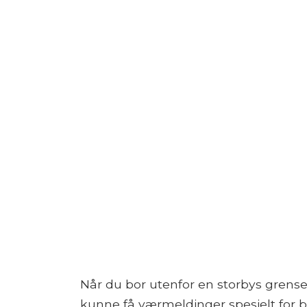
Når du bor utenfor en storbys grense
kunne få værmeldinger spesielt for b