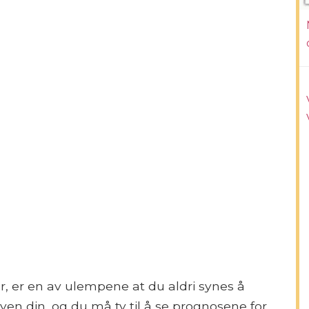
r, er en av ulempene at du aldri synes å
yen din, og du må ty til å se prognosene for