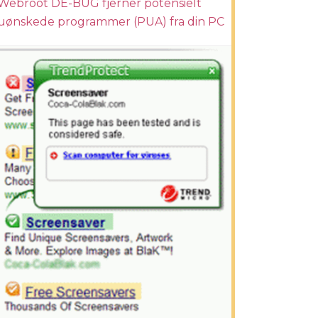
Webroot DE-BUG fjerner potensielt
uønskede programmer (PUA) fra din PC