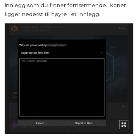
innlegg som du finner fornærmende. Ikonet
ligger nederst til høyre i et innlegg.