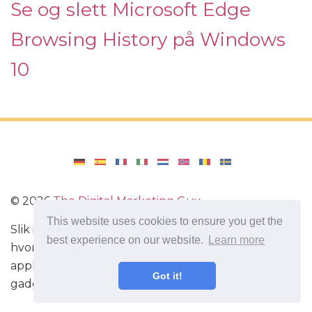
Se og slett Microsoft Edge
Browsing History på Windows
10
©
2026
The Digital Marketing Guy
This website uses cookies to ensure you get the
Slik installerer du Windows på datamaskinen din,
best experience on our website.
Learn more
hvordan du konfigurerer Windows. Anmeldelser av
applikasjoner og spill for Android, omtaler av
Got it!
gadgets med Android-systemet.