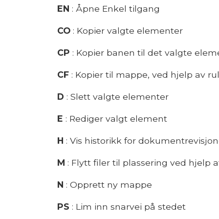
EN
: Åpne Enkel tilgang
CO
: Kopier valgte elementer
CP
: Kopier banen til det valgte elem
CF
: Kopier til mappe, ved hjelp av 
D
: Slett valgte elementer
E
: Rediger valgt element
H
: Vis historikk for dokumentrevisjo
M
: Flytt filer til plassering ved hjel
N
: Opprett ny mappe
PS
: Lim inn snarvei på stedet