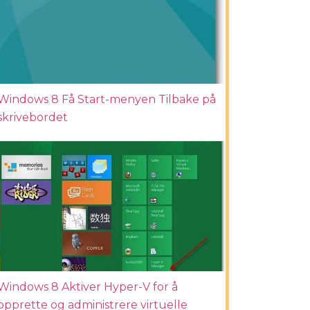
Windows 8 Få Start-menyen Tilbake på
skrivebordet
Windows 8 Aktiver Hyper-V for å
opprette og administrere virtuelle