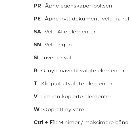
PR
: Åpne egenskaper-boksen
PE
: Åpne nytt dokument, velg fra r
SA
: Velg Alle elementer
SN
: Velg ingen
SI
: Inverter valg
R
: Gi nytt navn til valgte elementer
T
: Klipp ut utvalgte elementer.
V
: Lim inn kopierte elementer
W
: Opprett ny vare
Ctrl + F1
: Minimer / maksimere bånd