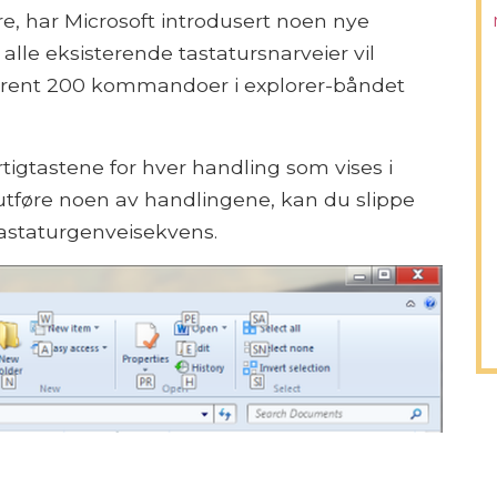
re, har Microsoft introdusert noen nye
alle eksisterende tastatursnarveier vil
omtrent 200 kommandoer i explorer-båndet
tigtastene for hver handling som vises i
utføre noen av handlingene, kan du slippe
tastaturgenveisekvens.