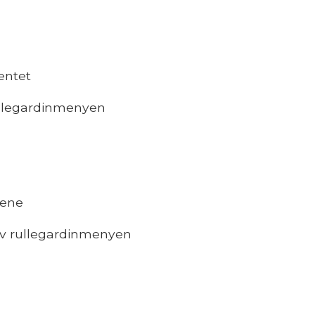
entet
rullegardinmenyen
nene
p av rullegardinmenyen