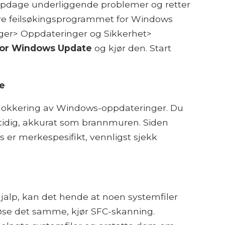
oppdage underliggende problemer og retter
re feilsøkingsprogrammet for Windows
inger> Oppdateringer og Sikkerhet>
 for Windows Update
og kjør den. Start
e
 blokkering av Windows-oppdateringer. Du
tidig, akkurat som brannmuren. Siden
s er merkespesifikt, vennligst sjekk
alp, kan det hende at noen systemfiler
løse det samme, kjør SFC-skanning.