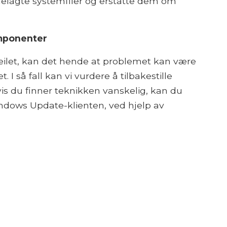
delagte systemfiler og erstatte dem om
omponenter
eilet, kan det hende at problemet kan være
 så fall kan vi vurdere å tilbakestille
du finner teknikken vanskelig, kan du
dows Update-klienten, ved hjelp av