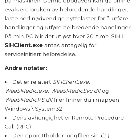
på maskinen. Denne oppgaven kan gå online,
evaluere bruken av helbredende handlinger,
laste ned nødvendige nyttelaster for å utføre
handlinger og utføre helbredende handlinger.
På min PC blir det utløst hver 20. time. SIH i
SIHClient.exe
antas antagelig for
serviceinitiert helbredelse.
Andre notater:
Det er relatert
SIHClient.exe,
WaaSMedic.exe
,
WaaSMedicSvc.dll
og
WaaSMedicPS.dll
filer finner du i mappen
Windows \ System32
Dens avhengighet er Remote Procedure
Call (RPC)
Den opprettholder loggfilen sin
C: \