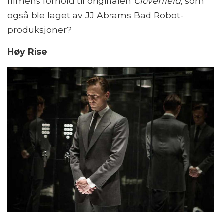
filmens forhold til originalen
Cloverfield
, som
også ble laget av JJ Abrams Bad Robot-
produksjoner?
Høy Rise