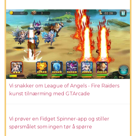
Vi snakker om League of Angels - Fire Raiders
kunst tilnærming med GTArcade
Vi prøver en Fidget Spinner-app og stiller
spørsmålet som ingen tør å spørre