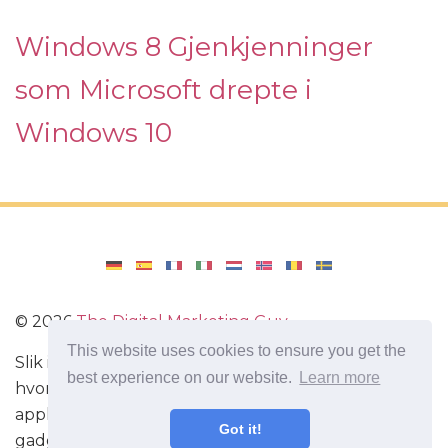
Windows 8 Gjenkjenninger
som Microsoft drepte i
Windows 10
©
2026
The Digital Marketing Guy
This website uses cookies to ensure you get the
Slik installerer du Windows på datamaskinen din,
best experience on our website.
Learn more
hvordan du konfigurerer Windows. Anmeldelser av
applikasjoner og spill for Android, omtaler av
Got it!
gadgets med Android-systemet.