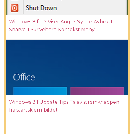
Windows 8 feil? Viser Angre Ny For Avbrutt
Snarvei I Skrivebord Kontekst Meny
Windows 8.1 Update Tips Ta av strømknappen
fra startskjermbildet