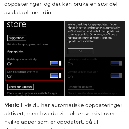
oppdateringer, og det kan bruke en stor del
av dataplanen din.
Merk:
Hvis du har automatiske oppdateringer
aktivert, men hva du vil holde oversikt over
hvilke apper som er oppdatert, gå til