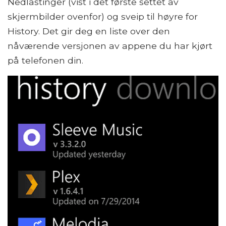
Nedlastinger (vist i det første settet av
skjermbilder ovenfor) og sveip til høyre for
History. Det gir deg en liste over den
nåværende versjonen av appene du har kjørt
på telefonen din.