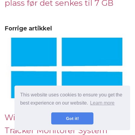
plass før det senkes til 7 GB
Forrige artikkel
This website uses cookies to ensure you get the
best experience on our website.
Learn more
Windows Shutdown Event
Got it!
Tracker Monitorer System