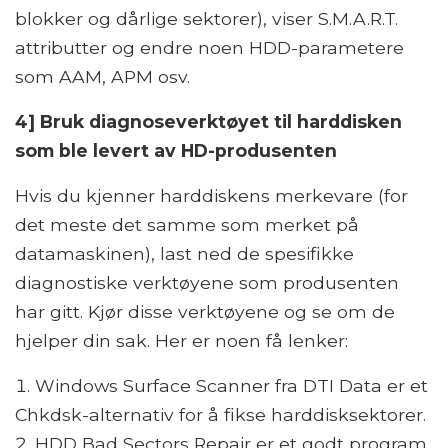
blokker og dårlige sektorer), viser S.M.A.R.T.
attributter og endre noen HDD-parametere
som AAM, APM osv.
4] Bruk diagnoseverktøyet til harddisken
som ble levert av HD-produsenten
Hvis du kjenner harddiskens merkevare (for
det meste det samme som merket på
datamaskinen), last ned de spesifikke
diagnostiske verktøyene som produsenten
har gitt. Kjør disse verktøyene og se om de
hjelper din sak. Her er noen få lenker:
Windows Surface Scanner fra DTI Data er et
Chkdsk-alternativ for å fikse harddisksektorer.
HDD Bad Sectors Repair er et godt program