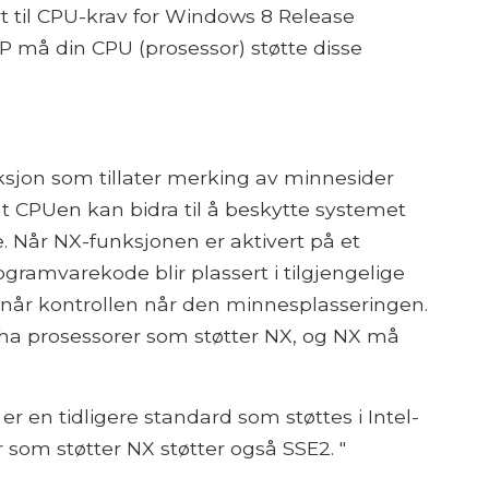
rt til CPU-krav for Windows 8 Release
RP må din CPU (prosessor) støtte disse
ksjon som tillater merking av minnesider
t CPUen kan bidra til å beskytte systemet
 Når NX-funksjonen er aktivert på et
ogramvarekode blir plassert i tilgjengelige
når kontrollen når den minnesplasseringen.
a prosessorer som støtter NX, og NX må
r en tidligere standard som støttes i Intel-
 som støtter NX støtter også SSE2. "